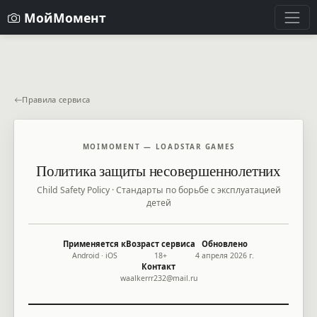
МойМомент
Правила сервиса
MOIMOMENT — LOADSTAR GAMES
Политика защиты несовершеннолетних
Child Safety Policy · Стандарты по борьбе с эксплуатацией
детей
Применяется к
Возраст сервиса
Обновлено
Android · iOS
18+
4 апреля 2026 г.
Контакт
waalkerrr232@mail.ru